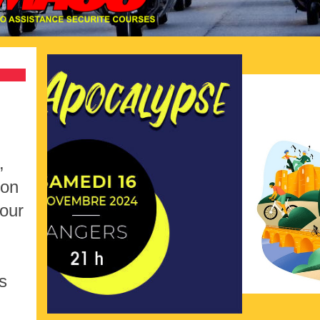
,
ion
our
s